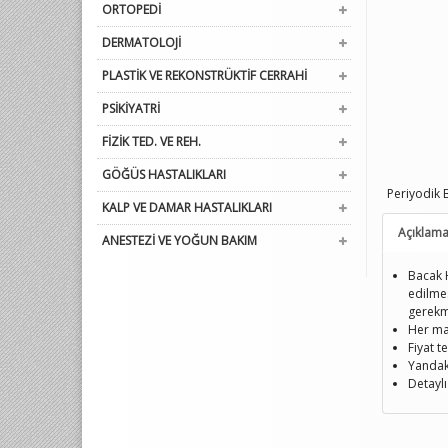
ORTOPEDİ
DERMATOLOJİ
PLASTİK VE REKONSTRÜKTİF CERRAHİ
PSİKİYATRİ
FİZİK TED. VE REH.
GÖĞÜS HASTALIKLARI
Periyodik 
KALP VE DAMAR HASTALIKLARI
Açıklam
ANESTEZİ VE YOĞUN BAKIM
Bacak H
edilmes
gerekme
Her ma
Fiyat t
Yandaki
Detaylı