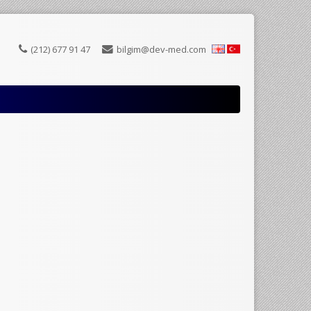
(212) 677 91 47
bilgim@dev-med.com