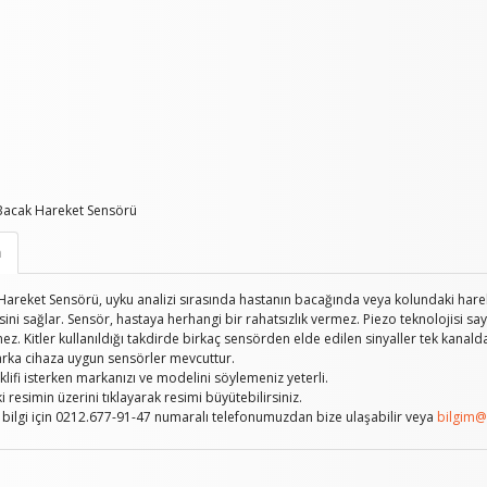
Bacak Hareket Sensörü
a
areket Sensörü, uyku analizi sırasında hastanın bacağında veya kolundaki hareket
ini sağlar. Sensör, hastaya herhangi bir rahatsızlık vermez. Piezo teknolojisi say
z. Kitler kullanıldığı takdirde birkaç sensörden elde edilen sinyaller tek kanalda b
rka cihaza uygun sensörler mevcuttur.
eklifi isterken markanızı ve modelini söylemeniz yeterli.
 resimin üzerini tıklayarak resimi büyütebilirsiniz.
 bilgi için 0212.677-91-47 numaralı telefonumuzdan bize ulaşabilir veya
bilgim