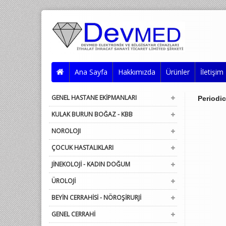
Ana Sayfa
Hakkımızda
Ürünler
İletişim
GENEL HASTANE EKİPMANLARI
Periodi
KULAK BURUN BOĞAZ - KBB
NOROLOJI
ÇOCUK HASTALIKLARI
JİNEKOLOJİ - KADIN DOĞUM
ÜROLOJİ
BEYİN CERRAHİSİ - NÖROŞİRURJİ
GENEL CERRAHİ