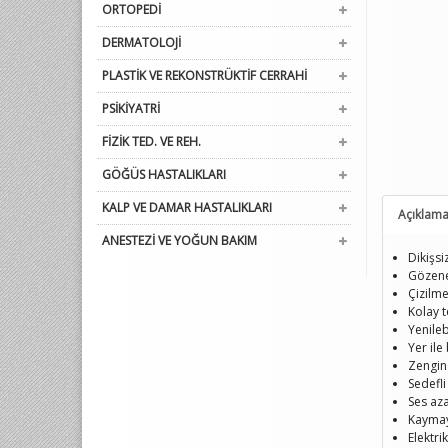
ORTOPEDİ
DERMATOLOJİ
PLASTİK VE REKONSTRÜKTİF CERRAHİ
PSİKİYATRİ
FİZİK TED. VE REH.
GÖĞÜS HASTALIKLARI
KALP VE DAMAR HASTALIKLARI
Açıklam
ANESTEZİ VE YOĞUN BAKIM
Dikişsi
Gözene
Çizilme
Kolay t
Yenile
Yer ile
Zengin 
Sedefl
Ses aza
Kaymay
Elektrik