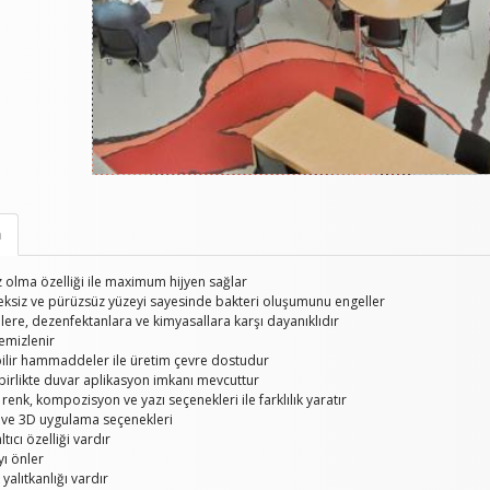
a
z olma özelliği ile maximum hijyen sağlar
ksiz ve pürüzsüz yüzeyi sayesinde bakteri oluşumunu engeller
lere, dezenfektanlara ve kimyasallara karşı dayanıklıdır
emizlenir
bilir hammaddeler ile üretim çevre dostudur
 birlikte duvar aplikasyon imkanı mevcuttur
renk, kompozisyon ve yazı seçenekleri ile farklılık yaratır
i ve 3D uygulama seçenekleri
ltıcı özelliği vardır
ı önler
 yalıtkanlığı vardır