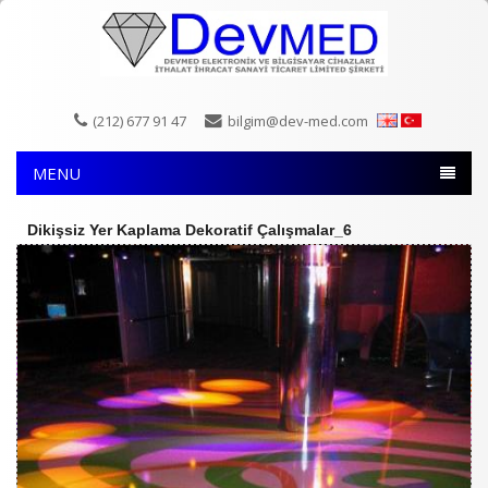
(212) 677 91 47
bilgim@dev-med.com
MENU
Dikişsiz Yer Kaplama Dekoratif Çalışmalar_6