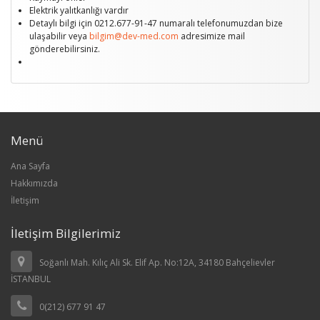
Elektrik yalıtkanlığı vardır
Detaylı bilgi için 0212.677-91-47 numaralı telefonumuzdan bize
ulaşabilir veya
bilgim@dev-med.com
adresimize mail
gönderebilirsiniz.
Menü
Ana Sayfa
Hakkımızda
İletişim
İletişim Bilgilerimiz
Soğanlı Mah. Kılıç Ali Sk. Elif Ap. No:12A, 34180 Bahçelievler
İSTANBUL
0(212) 677 91 47