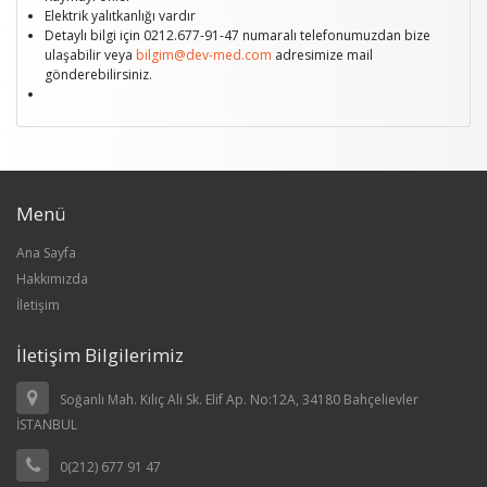
Elektrik yalıtkanlığı vardır
Detaylı bilgi için 0212.677-91-47 numaralı telefonumuzdan bize
ulaşabilir veya
bilgim@dev-med.com
adresimize mail
gönderebilirsiniz.
Menü
Ana Sayfa
Hakkımızda
İletişim
İletişim Bilgilerimiz
Soğanlı Mah. Kılıç Ali Sk. Elif Ap. No:12A, 34180 Bahçelievler
İSTANBUL
0(212) 677 91 47