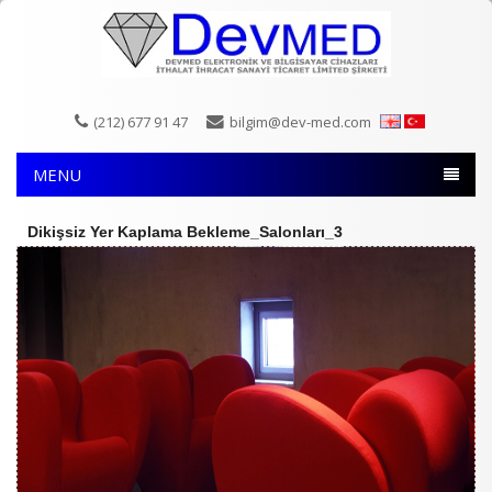
(212) 677 91 47
bilgim@dev-med.com
MENU
Dikişsiz Yer Kaplama Bekleme_Salonları_3