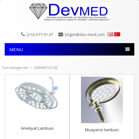
(212) 677 91 47
bilgim@dev-med.com
MENU
Tüm Kategoriler
>
DERMATOLOJİ
Ameliyat Lambası
Muayene lambası