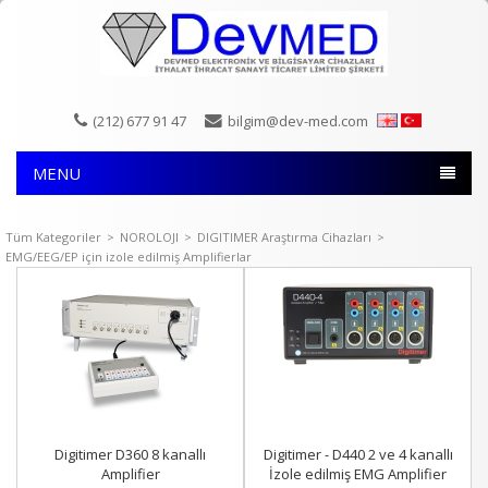
(212) 677 91 47
bilgim@dev-med.com
MENU
Tüm Kategoriler
>
NOROLOJI
>
DIGITIMER Araştırma Cihazları
>
EMG/EEG/EP için izole edilmiş Amplifierlar
Digitimer D360 8 kanallı
Digitimer - D440 2 ve 4 kanallı
Amplifier
İzole edilmiş EMG Amplifier