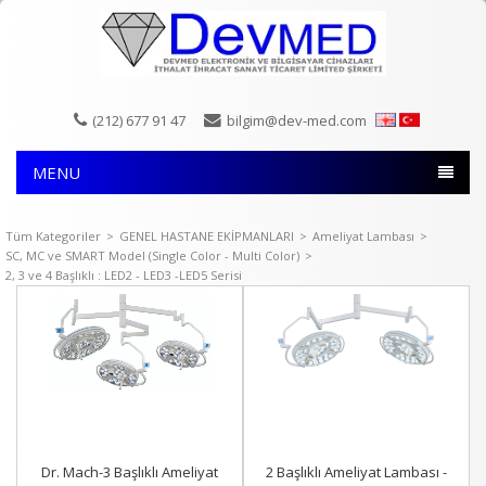
(212) 677 91 47
bilgim@dev-med.com
MENU
Tüm Kategoriler
>
GENEL HASTANE EKİPMANLARI
>
Ameliyat Lambası
>
SC, MC ve SMART Model (Single Color - Multi Color)
>
2, 3 ve 4 Başlıklı : LED2 - LED3 -LED5 Serisi
Dr. Mach-3 Başlıklı Ameliyat
2 Başlıklı Ameliyat Lambası -